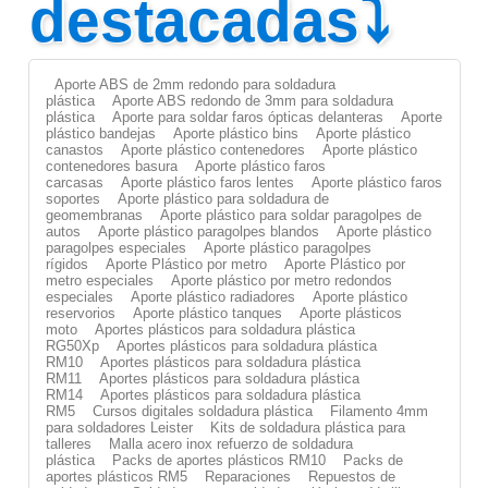
destacadas⤵
Aporte ABS de 2mm redondo para soldadura
plástica
Aporte ABS redondo de 3mm para soldadura
plástica
Aporte para soldar faros ópticas delanteras
Aporte
plástico bandejas
Aporte plástico bins
Aporte plástico
canastos
Aporte plástico contenedores
Aporte plástico
contenedores basura
Aporte plástico faros
carcasas
Aporte plástico faros lentes
Aporte plástico faros
soportes
Aporte plástico para soldadura de
geomembranas
Aporte plástico para soldar paragolpes de
autos
Aporte plástico paragolpes blandos
Aporte plástico
paragolpes especiales
Aporte plástico paragolpes
rígidos
Aporte Plástico por metro
Aporte Plástico por
metro especiales
Aporte plástico por metro redondos
especiales
Aporte plástico radiadores
Aporte plástico
reservorios
Aporte plástico tanques
Aporte plásticos
moto
Aportes plásticos para soldadura plástica
RG50Xp
Aportes plásticos para soldadura plástica
RM10
Aportes plásticos para soldadura plástica
RM11
Aportes plásticos para soldadura plástica
RM14
Aportes plásticos para soldadura plástica
RM5
Cursos digitales soldadura plástica
Filamento 4mm
para soldadores Leister
Kits de soldadura plástica para
talleres
Malla acero inox refuerzo de soldadura
plástica
Packs de aportes plásticos RM10
Packs de
aportes plásticos RM5
Reparaciones
Repuestos de