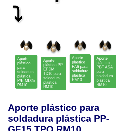
⤵
Aporte
Aporte
Aporte
Aporte
plástico
plástico
plástico
plástico PP
PA6 para
PBT ASA
para
EPDM
soldadura
para
soldadura
TD10 para
plástica
soldadura
plástica
soldadura
RM10
plástica
P/E MD25
plástica
RM10
RM10
RM10
Aporte plástico para
soldadura plástica PP-
GF15
TPO RM10