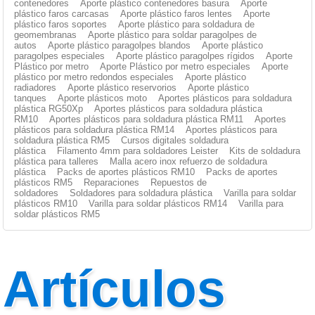
contenedores
Aporte plástico contenedores basura
Aporte
plástico faros carcasas
Aporte plástico faros lentes
Aporte
plástico faros soportes
Aporte plástico para soldadura de
geomembranas
Aporte plástico para soldar paragolpes de
autos
Aporte plástico paragolpes blandos
Aporte plástico
paragolpes especiales
Aporte plástico paragolpes rígidos
Aporte
Plástico por metro
Aporte Plástico por metro especiales
Aporte
plástico por metro redondos especiales
Aporte plástico
radiadores
Aporte plástico reservorios
Aporte plástico
tanques
Aporte plásticos moto
Aportes plásticos para soldadura
plástica RG50Xp
Aportes plásticos para soldadura plástica
RM10
Aportes plásticos para soldadura plástica RM11
Aportes
plásticos para soldadura plástica RM14
Aportes plásticos para
soldadura plástica RM5
Cursos digitales soldadura
plástica
Filamento 4mm para soldadores Leister
Kits de soldadura
plástica para talleres
Malla acero inox refuerzo de soldadura
plástica
Packs de aportes plásticos RM10
Packs de aportes
plásticos RM5
Reparaciones
Repuestos de
soldadores
Soldadores para soldadura plástica
Varilla para soldar
plásticos RM10
Varilla para soldar plásticos RM14
Varilla para
soldar plásticos RM5
Artículos