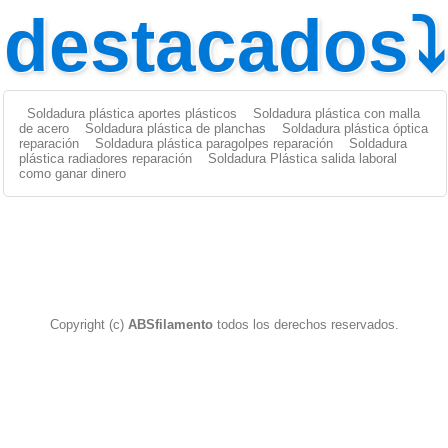
destacados⤵
Soldadura plástica aportes plásticos
Soldadura plástica con malla
de acero
Soldadura plástica de planchas
Soldadura plástica óptica
reparación
Soldadura plástica paragolpes reparación
Soldadura
plástica radiadores reparación
Soldadura Plástica salida laboral
como ganar dinero
Copyright (c)
ABSfilamento
todos los derechos reservados.
Aporte Plástico
|
Aportes Plásticos
|
Soldar Plástico
|
Soldador Plástico
|
Aporte plástico para soldar
|
Pistola Soldador
Plástico
|
Paragolpes Plásticos
|
Reparacion Paragolpes
Plasticos
|
ABS FILAMENTO
|
Soldadura Plástica
|
PP
|
PP