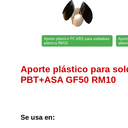
Aporte plástico PC ABS para soldadura
Aport
plástica RM10
plást
Aporte plástico para sol
PBT+ASA GF50 RM10
Se usa en
: