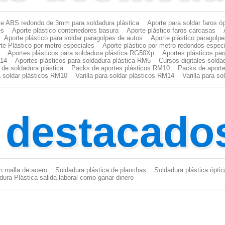
te ABS redondo de 3mm para soldadura plástica
Aporte para soldar faros ó
es
Aporte plástico contenedores basura
Aporte plástico faros carcasas
Aporte plástico para soldar paragolpes de autos
Aporte plástico paragolp
te Plástico por metro especiales
Aporte plástico por metro redondos espec
Aportes plásticos para soldadura plástica RG50Xp
Aportes plásticos pa
M14
Aportes plásticos para soldadura plástica RM5
Cursos digitales solda
 de soldadura plástica
Packs de aportes plásticos RM10
Packs de aporte
ra soldar plásticos RM10
Varilla para soldar plásticos RM14
Varilla para s
s destacado
n malla de acero
Soldadura plástica de planchas
Soldadura plástica óptic
dura Plástica salida laboral como ganar dinero