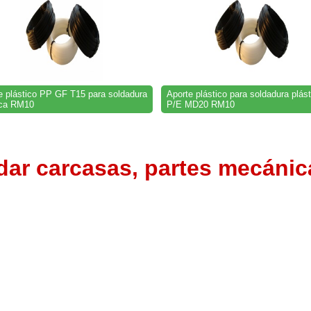
e plástico PP GF T15 para soldadura
Aporte plástico para soldadura plást
ica RM10
P/E MD20 RM10
dar carcasas, partes mecánica