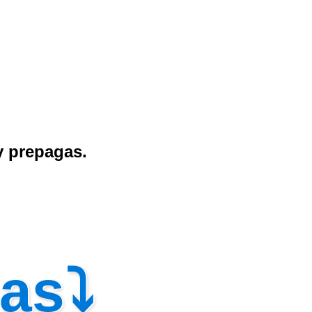
y prepagas.
das⤵