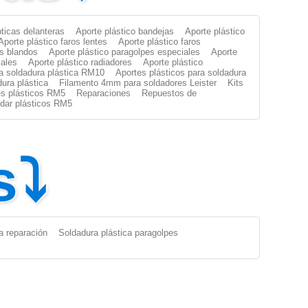
pticas delanteras
Aporte plástico bandejas
Aporte plástico
Aporte plástico faros lentes
Aporte plástico faros
es blandos
Aporte plástico paragolpes especiales
Aporte
iales
Aporte plástico radiadores
Aporte plástico
ra soldadura plástica RM10
Aportes plásticos para soldadura
dura plástica
Filamento 4mm para soldadores Leister
Kits
s plásticos RM5
Reparaciones
Repuestos de
oldar plásticos RM5
s⤵
a reparación
Soldadura plástica paragolpes