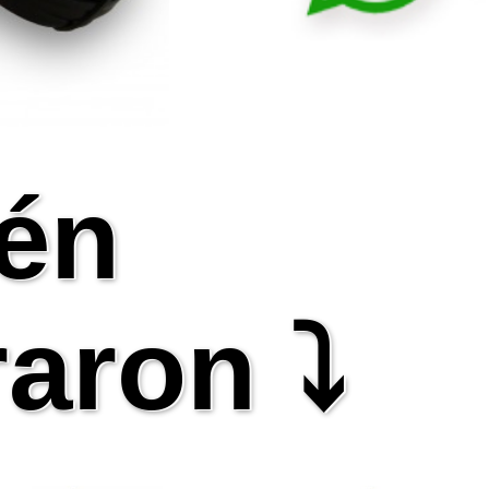
én
aron ⤵