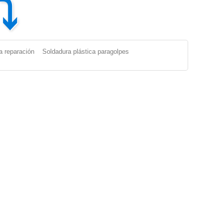
⤵
a reparación
Soldadura plástica paragolpes
Paragolpes Plásticos
|
Reparacion Paragolpes Plasticos
|
ABS
e para Soldar Plastico