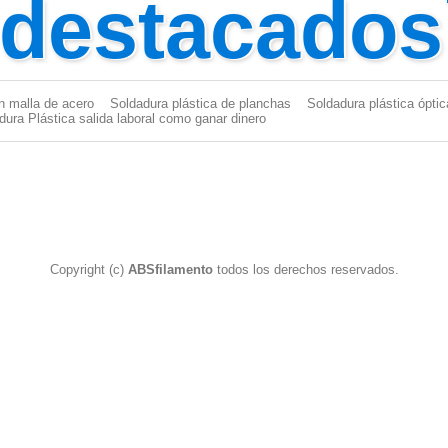
 destacados
n malla de acero
Soldadura plástica de planchas
Soldadura plástica óptic
dura Plástica salida laboral como ganar dinero
Copyright (c)
ABSfilamento
todos los derechos reservados.
dor Plástico
|
Aporte plástico para soldar
|
Pistola Soldador Plástico
|
dura Plástica
|
PP
|
PP EPDM
|
Varilla para soldar plasticos
|
Aport