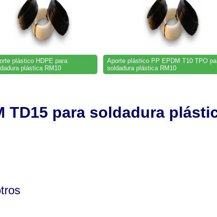
orte plástico HDPE para
Aporte plástico PP EPDM T10 TPO pa
ldadura plástica RM10
soldadura plástica RM10
M TD15 para soldadura plásti
tros