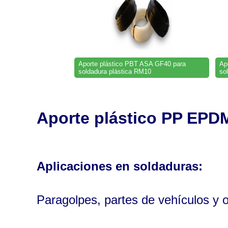
Aporte plástico PBT ASA GF40 para
Ap
soldadura plástica RM10
so
Aporte plástico PP EPD
Aplicaciones en soldaduras
:
Paragolpes, partes de vehículos y o