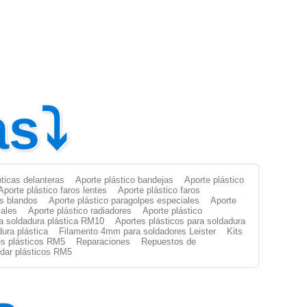
as⤵
pticas delanteras
Aporte plástico bandejas
Aporte plástico
Aporte plástico faros lentes
Aporte plástico faros
es blandos
Aporte plástico paragolpes especiales
Aporte
iales
Aporte plástico radiadores
Aporte plástico
ra soldadura plástica RM10
Aportes plásticos para soldadura
dura plástica
Filamento 4mm para soldadores Leister
Kits
s plásticos RM5
Reparaciones
Repuestos de
oldar plásticos RM5