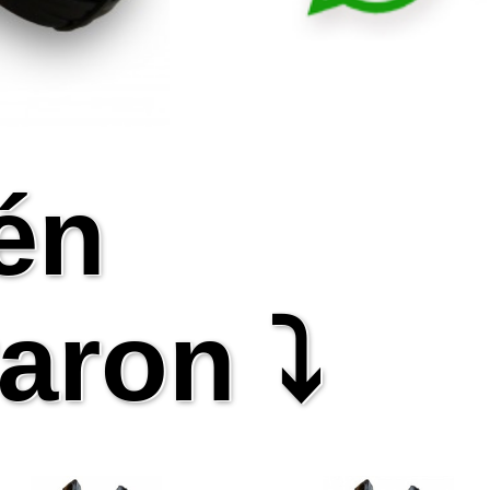
én
aron ⤵