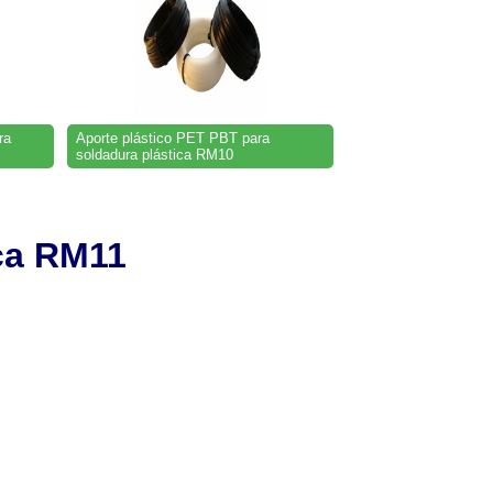
ra
Aporte plástico PET PBT para
soldadura plástica RM10
ca RM11