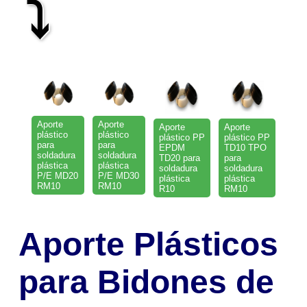
⤵
Aporte
Aporte
Aporte
Aporte
plástico
plástico
plástico PP
plástico PP
para
para
EPDM
TD10 TPO
soldadura
soldadura
TD20 para
para
plástica
plástica
soldadura
soldadura
P/E MD20
P/E MD30
plástica
plástica
RM10
RM10
R10
RM10
Aporte Plásticos
para Bidones de