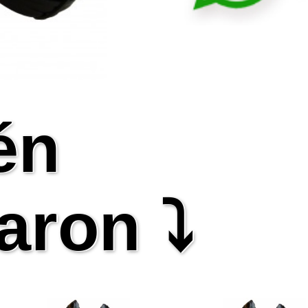
én
aron ⤵