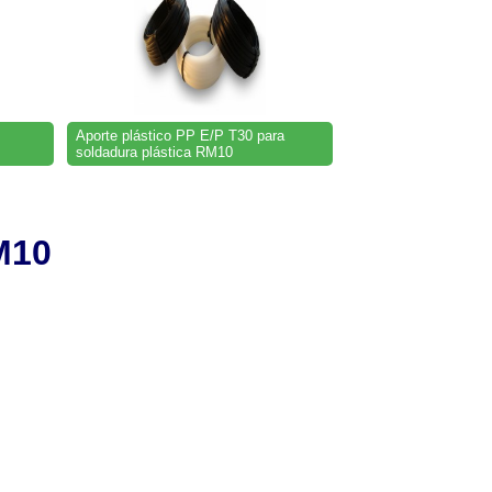
Aporte plástico PP E/P T30 para
soldadura plástica RM10
10