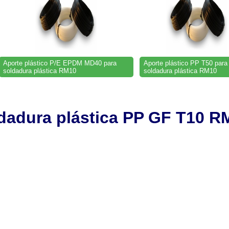
Aporte plástico P/E EPDM MD40 para
Aporte plástico PP T50 para
soldadura plástica RM10
soldadura plástica RM10
ldadura plástica PP GF T10
RM