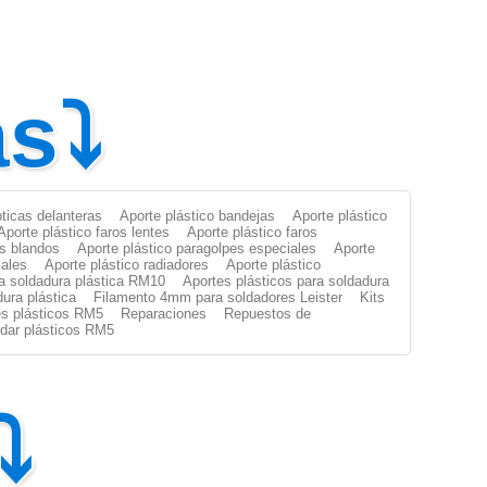
as⤵
pticas delanteras
Aporte plástico bandejas
Aporte plástico
Aporte plástico faros lentes
Aporte plástico faros
es blandos
Aporte plástico paragolpes especiales
Aporte
iales
Aporte plástico radiadores
Aporte plástico
ra soldadura plástica RM10
Aportes plásticos para soldadura
dura plástica
Filamento 4mm para soldadores Leister
Kits
s plásticos RM5
Reparaciones
Repuestos de
oldar plásticos RM5
⤵