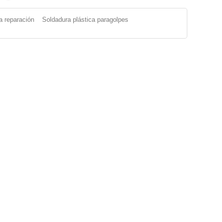
a reparación
Soldadura plástica paragolpes
Paragolpes Plásticos
|
Reparacion Paragolpes Plasticos
|
ABS
e para Soldar Plastico