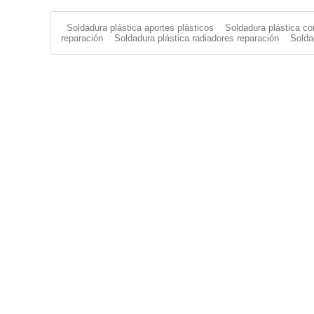
Soldadura plástica aportes plásticos
Soldadura plástica co
reparación
Soldadura plástica radiadores reparación
Solda
Aporte Plástico
|
Aportes Plásticos
|
Soldar Plástico
|
Solda
FILAMENTO
|
Solda