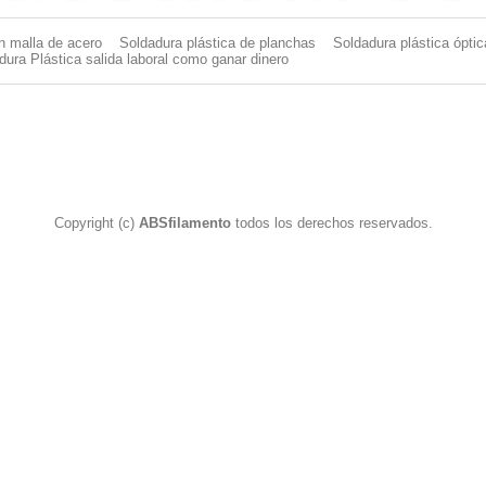
n malla de acero
Soldadura plástica de planchas
Soldadura plástica óptic
dura Plástica salida laboral como ganar dinero
Copyright (c)
ABSfilamento
todos los derechos reservados.
dor Plástico
|
Aporte plástico para soldar
|
Pistola Soldador Plástico
|
dura Plástica
|
PP
|
PP EPDM
|
Varilla para soldar plasticos
|
Aport